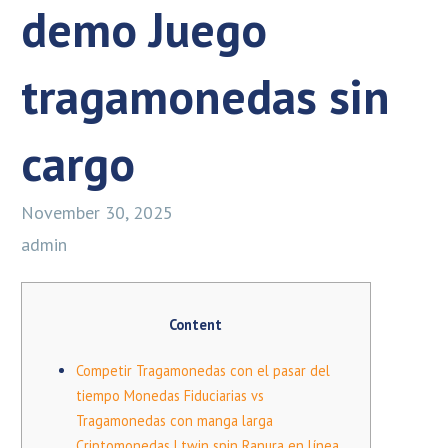
demo Juego
tragamonedas sin
cargo
November 30, 2025
admin
Content
Competir Tragamonedas con el pasar del
tiempo Monedas Fiduciarias vs
Tragamonedas con manga larga
Criptomonedas | twin spin Ranura en línea