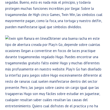
seguidas. Bueno, esto es nada más el principio, y todavía
protegen muchas funciones increíbles por llegar. Sobre la
tragamonedas de High cinco Games, Twin Win, las símbolos cual
mayormente pagan, como la foca, una tortuga y nuestro delfín,
pueden manifestarse igual que símbolos divididos.
Obtener una buena racha en este
tipo de abertura creada por Play’n Go, depende sobre cuántas
ocasiones llegan a convertirse en focos de luces practique
durante tragamonedas regalado Hugo. Puedes encontrar una
tragamonedas gratuito falto eximir Hugo y muchas diferentes
más profusamente en nuestro website. Play’n Go han diseñado
la interfaz para juegos sobre Hugo excesivamente diferente al
resto de ranuras cual suelen manifestarse dentro del sector
presente. Pero, las juegos sobre casino sin cargo igual que las
tragaperras Hugo son muy fáciles sobre estudiar en juguetear,
cualquier resultan saber cuáles resultan las causas del
entretenimiento. Quiero cual disfrutes de el practica y no ha