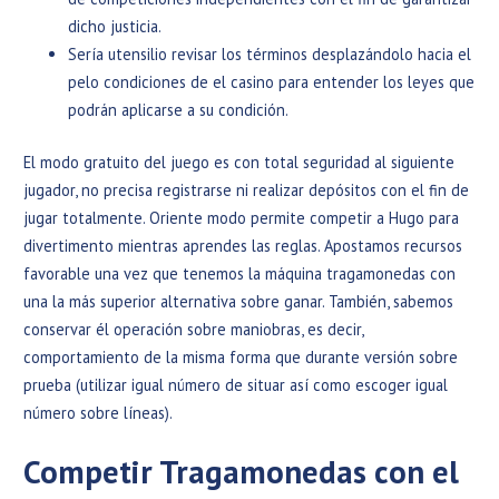
dicho justicia.
Serí­a utensilio revisar los términos desplazándolo hacia el
pelo condiciones de el casino para entender los leyes que
podrán aplicarse a su condición.
El modo gratuito del juego es con total seguridad al siguiente
jugador, no precisa registrarse ni realizar depósitos con el fin de
jugar totalmente. Oriente modo permite competir a Hugo para
divertimento mientras aprendes las reglas. Apostamos recursos
favorable una vez que tenemos la máquina tragamonedas con
una la más superior alternativa sobre ganar. También, sabemos
conservar él operación sobre maniobras, es decir,
comportamiento de la misma forma que durante versión sobre
prueba (utilizar igual número de situar así­ como escoger igual
número sobre líneas).
Competir Tragamonedas con el