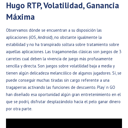
Hugo RTP, Volatilidad, Ganancia
Máxima
Observamos dónde se encuentran a su disposición las
aplicaciones (iOS, Android), no obstante igualmente la
estabilidad y no ha transpirado soltura sobre tratamiento sobre
aquellas aplicaciones. Las tragamonedas clásicas son juegos de 3
carretes cual deben la vivencia de juego más profusamente
sencilla y directa. Son juegos sobre volatilidad baja a media y
tienen algún delicadeza melancólico de algunos jugadores. Sí, se
puede conseguir muchas tiradas sin cargo referente a una
tragaperras activando las funciones de descuento. Play’ n GO
han diseñado esa oportunidad algún gran entretenimiento en el
que se podrí¡ disfrutar desplazándolo hacia el pelo ganar dinero
por otra parte.