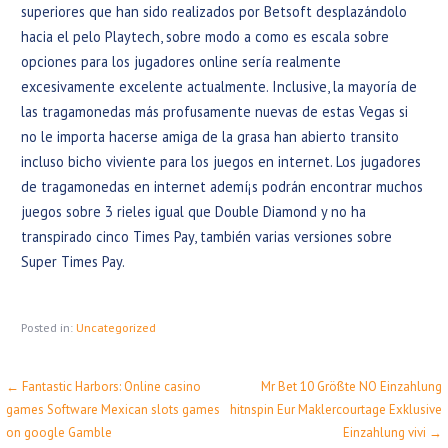
superiores que han sido realizados por Betsoft desplazándolo
hacia el pelo Playtech, sobre modo a como es escala sobre
opciones para los jugadores online serí­a realmente
excesivamente excelente actualmente. Inclusive, la mayorí­a de
las tragamonedas más profusamente nuevas de estas Vegas si
no le importa hacerse amiga de la grasa han abierto transito
incluso bicho viviente para los juegos en internet. Los jugadores
de tragamonedas en internet ademí¡s podrán encontrar muchos
juegos sobre 3 rieles igual que Double Diamond y no ha
transpirado cinco Times Pay, también varias versiones sobre
Super Times Pay.
Posted in:
Uncategorized
← Fantastic Harbors: Online casino
Mr Bet 10 Größte NO Einzahlung
P
games Software Mexican slots games
hitnspin Eur Maklercourtage Exklusive
o
on google Gamble
Einzahlung vivi →