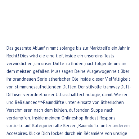
Das gesamte Ablauf nimmt solange bis zur Marktreife ein Jahr in
Recht! Dies wird die eine tief, inside ein unsereins Tests
verwirklichen, um unser Düfte zu finden, nachfolgende uns an
dem meisten gefallen. Muss sagen Deine Ausgewogenheit über
ihr brandneuen Serie ätherischer Öle inside dieser Vielfältigkeit
von stimmungsaufhellenden Düften. Der stilvolle tramway Duft-
Diffuser verordnet unser Ultraschalltechnologie, damit Wasser
und BeBalanced™-Raumdüfte unter einsatz von ätherischen
Verschmieren nach dem kühlen, duftenden Suppe nach
verdampfen. Inside meinem Onlineshop findest Respons
sortierte auf Kategorien alle Kerzen, Raumdüfte unter anderem
Accesoires. Klicke Dich locker durch ein Récamière von unsrige