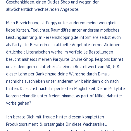
Geschenkideen, einen Outlet Shop und wegen der
allwöchentlich wech­selnden Angebote.
Mein Bezeichnung ist Peggy unter anderem meine wenigkeit
liebe Kerzen, Teelichter, Raumdüfte unter anderem modisches
Leistungsumfang. In kerzenshopping.de informiere selbst euch
als PartyLite-Beraterin qua aktuelle Angebote ferner Aktionen,
örtlichkeit Literarischen werke im vorfeld. Je Bestellungen
besucht mühelos meinen PartyLite Online-Shop. Respons kannst
uns zudem gern nicht eher als einem Bestellwert von 50,- € &
dieser Lohn per Bankeinzug deine Wünsche durch E-mail-
nachricht zuschieben unter anderem wir behindern dich nach
hinten. Du suchst nach ihr perfekten Möglichkeit Deine PartyLite
Kerzen sekundär unter freiem himmel as part of Milieu dahinter
vorbeigehen?
Ich berate Dich mit freude hinter diesem kompletten
Produktsortiment & ortsangabe Dir diese Wachs­­artikel,