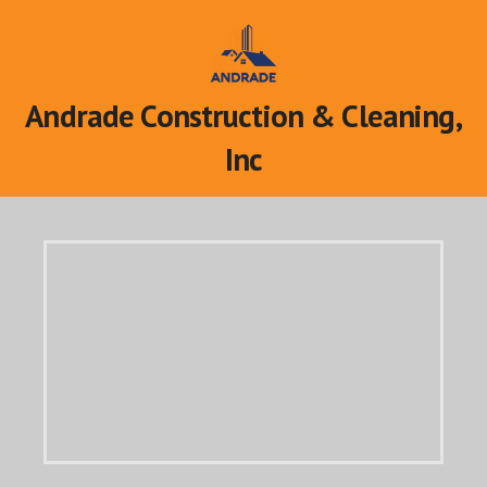
S
k
i
p
Andrade Construction & Cleaning,
t
o
Inc
c
o
n
t
e
n
t