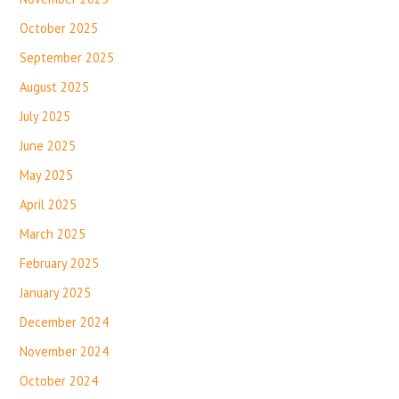
October 2025
September 2025
August 2025
July 2025
June 2025
May 2025
April 2025
March 2025
February 2025
January 2025
December 2024
November 2024
October 2024