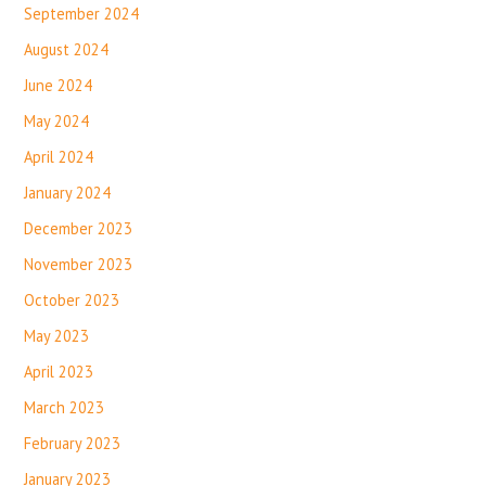
September 2024
August 2024
June 2024
May 2024
April 2024
January 2024
December 2023
November 2023
October 2023
May 2023
April 2023
March 2023
February 2023
January 2023