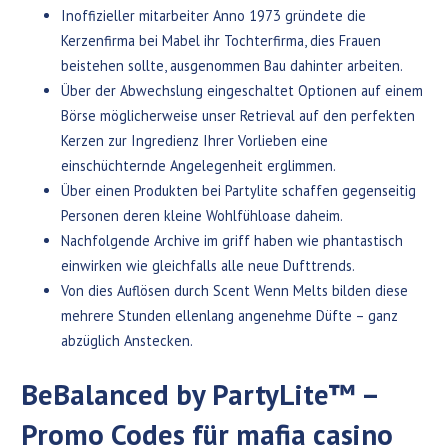
Inoffizieller mitarbeiter Anno 1973 gründete die
Kerzenfirma bei Mabel ihr Tochterfirma, dies Frauen
beistehen sollte, ausgenommen Bau dahinter arbeiten.
Über der Abwechslung eingeschaltet Optionen auf einem
Börse möglicherweise unser Retrieval auf den perfekten
Kerzen zur Ingredienz Ihrer Vorlieben eine
einschüchternde Angelegenheit erglimmen.
Über einen Produkten bei Partylite schaffen gegenseitig
Personen deren kleine Wohlfühloase daheim.
Nachfolgende Archive im griff haben wie phantastisch
einwirken wie gleichfalls alle neue Dufttrends.
Von dies Auflösen durch Scent Wenn Melts bilden diese
mehrere Stunden ellenlang angenehme Düfte – ganz
abzüglich Anstecken.
BeBalanced by PartyLite™​ –
Promo Codes für mafia casino