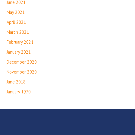
June 2021
May 2021
April 2021
March 2021
February 2021
January 2021
December 2020
November 2020
June 2018
January 1970