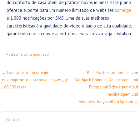
do conforto de casa, além de praticar novos idiomas. Este plano
oferece suporte para um número ilimitado de websites
somegle
e 1.000 notificações por SMS. Uma de suas melhores
características é a qualidade de vídeo e áudio de alta qualidade,
garantindo que a conversa entre os chats ao vivo seja cristalina.
Posted in:
Uncategorized
← Сервис выдачи онлайн
Best Practices im Bereich von
P
микрокредитов на срок на сумму до
Blackjack Online in Deutschland und
o
160 500 тенге
Europa mit Schwerpunkt auf
nachhaltigem und
s
verantwortungsvollem Spielen →
t
S
n
e
a
a
r