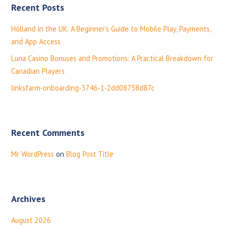
v
Recent Posts
c
i
h
Holland in the UK: A Beginner’s Guide to Mobile Play, Payments,
f
g
and App Access
o
a
Luna Casino Bonuses and Promotions: A Practical Breakdown for
r
Canadian Players
:
t
linksfarm-onboarding-3746-1-2dd08758d87c
i
o
n
Recent Comments
Mr WordPress
on
Blog Post Title
Archives
August 2026