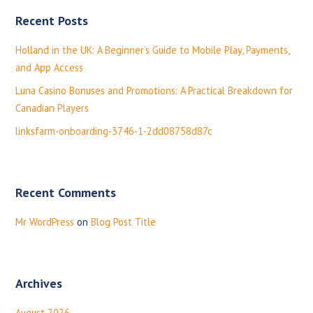
r
Recent Posts
c
h
Holland in the UK: A Beginner’s Guide to Mobile Play, Payments,
f
and App Access
o
Luna Casino Bonuses and Promotions: A Practical Breakdown for
r
Canadian Players
:
linksfarm-onboarding-3746-1-2dd08758d87c
Recent Comments
Mr WordPress
on
Blog Post Title
Archives
August 2026