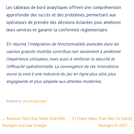
Les tableaux de bord analytiques offrent une compréhension
approfondie des succès et des problèmes, permettant aux
opérateurs de prendre des décisions éclairées pour améliorer
leurs services et garantir la conformité réglementaire.
En résumé, l’intégration de fonctionnalités avancées dans les
casinos gratuits mobiles contribue non seulement à améliorer
l’expérience utilisateur, mais aussi à renforcer la sécurité et
l’efficacité opérationnelle. La convergence de ces innovations
ouvre la voie à une industrie du jeu en ligne plus sûre, plus
engageante et plus adaptée aux attentes modernes.
Posted in:
Uncategorized
← Random Text Chat, Video Chat With
12 Finest Video Chat Sites To Satisfy
P
Strangers Just Like Omegle
Strangers In 2025 →
o