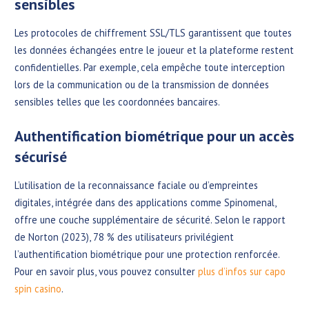
sensibles
Les protocoles de chiffrement SSL/TLS garantissent que toutes
les données échangées entre le joueur et la plateforme restent
confidentielles. Par exemple, cela empêche toute interception
lors de la communication ou de la transmission de données
sensibles telles que les coordonnées bancaires.
Authentification biométrique pour un accès
sécurisé
L’utilisation de la reconnaissance faciale ou d’empreintes
digitales, intégrée dans des applications comme Spinomenal,
offre une couche supplémentaire de sécurité. Selon le rapport
de Norton (2023), 78 % des utilisateurs privilégient
l’authentification biométrique pour une protection renforcée.
Pour en savoir plus, vous pouvez consulter
plus d’infos sur capo
spin casino
.