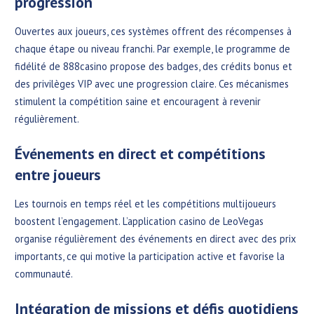
progression
Ouvertes aux joueurs, ces systèmes offrent des récompenses à
chaque étape ou niveau franchi. Par exemple, le programme de
fidélité de 888casino propose des badges, des crédits bonus et
des privilèges VIP avec une progression claire. Ces mécanismes
stimulent la compétition saine et encouragent à revenir
régulièrement.
Événements en direct et compétitions
entre joueurs
Les tournois en temps réel et les compétitions multijoueurs
boostent l’engagement. L’application casino de LeoVegas
organise régulièrement des événements en direct avec des prix
importants, ce qui motive la participation active et favorise la
communauté.
Intégration de missions et défis quotidiens