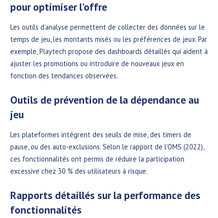
pour optimiser l’offre
Les outils d’analyse permettent de collecter des données sur le
temps de jeu, les montants misés ou les préférences de jeux. Par
exemple, Playtech propose des dashboards détaillés qui aident à
ajuster les promotions ou introduire de nouveaux jeux en
fonction des tendances observées.
Outils de prévention de la dépendance au
jeu
Les plateformes intégrent des seuils de mise, des timers de
pause, ou des auto-exclusions. Selon le rapport de l’OMS (2022),
ces fonctionnalités ont permis de réduire la participation
excessive chez 30 % des utilisateurs à risque.
Rapports détaillés sur la performance des
fonctionnalités