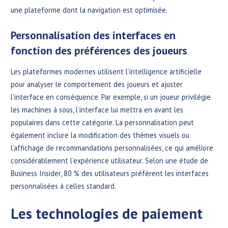
une plateforme dont la navigation est optimisée.
Personnalisation des interfaces en
fonction des préférences des joueurs
Les plateformes modernes utilisent l’intelligence artificielle
pour analyser le comportement des joueurs et ajuster
l’interface en conséquence. Par exemple, si un joueur privilégie
les machines à sous, l’interface lui mettra en avant les
populaires dans cette catégorie. La personnalisation peut
également inclure la modification des thèmes visuels ou
l’affichage de recommandations personnalisées, ce qui améliore
considérablement l’expérience utilisateur. Selon une étude de
Business Insider, 80 % des utilisateurs préfèrent les interfaces
personnalisées à celles standard.
Les technologies de paiement