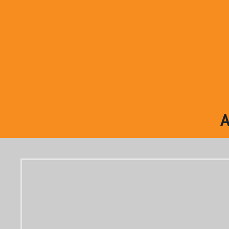
S
k
i
p
t
o
c
o
A
n
t
e
n
t