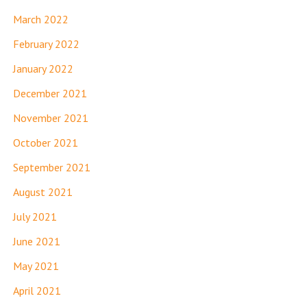
March 2022
February 2022
January 2022
December 2021
November 2021
October 2021
September 2021
August 2021
July 2021
June 2021
May 2021
April 2021