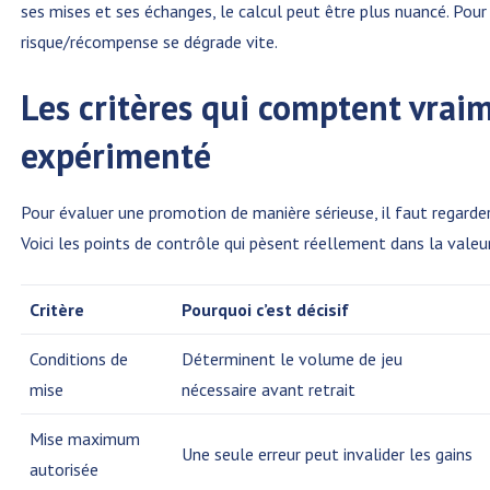
ses mises et ses échanges, le calcul peut être plus nuancé. Pour
risque/récompense se dégrade vite.
Les critères qui comptent vrai
expérimenté
Pour évaluer une promotion de manière sérieuse, il faut regarde
Voici les points de contrôle qui pèsent réellement dans la valeu
Critère
Pourquoi c’est décisif
Conditions de
Déterminent le volume de jeu
mise
nécessaire avant retrait
Mise maximum
Une seule erreur peut invalider les gains
autorisée