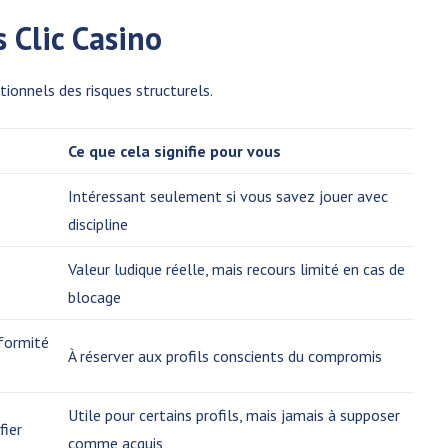
 Clic Casino
tionnels des risques structurels.
Ce que cela signifie pour vous
Intéressant seulement si vous savez jouer avec
discipline
Valeur ludique réelle, mais recours limité en cas de
blocage
formité
À réserver aux profils conscients du compromis
Utile pour certains profils, mais jamais à supposer
fier
comme acquis