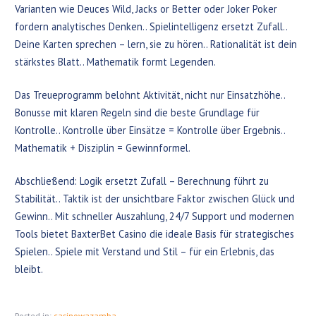
Varianten wie Deuces Wild, Jacks or Better oder Joker Poker
fordern analytisches Denken.. Spielintelligenz ersetzt Zufall..
Deine Karten sprechen – lern, sie zu hören.. Rationalität ist dein
stärkstes Blatt.. Mathematik formt Legenden.
Das Treueprogramm belohnt Aktivität, nicht nur Einsatzhöhe..
Bonusse mit klaren Regeln sind die beste Grundlage für
Kontrolle.. Kontrolle über Einsätze = Kontrolle über Ergebnis..
Mathematik + Disziplin = Gewinnformel.
Abschließend: Logik ersetzt Zufall – Berechnung führt zu
Stabilität.. Taktik ist der unsichtbare Faktor zwischen Glück und
Gewinn.. Mit schneller Auszahlung, 24/7 Support und modernen
Tools bietet BaxterBet Casino die ideale Basis für strategisches
Spielen.. Spiele mit Verstand und Stil – für ein Erlebnis, das
bleibt.
Posted in:
casinowazamba