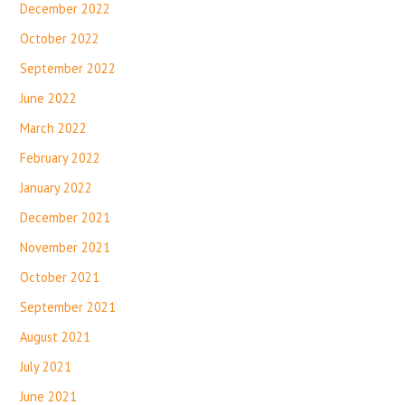
December 2022
October 2022
September 2022
June 2022
March 2022
February 2022
January 2022
December 2021
November 2021
October 2021
September 2021
August 2021
July 2021
June 2021