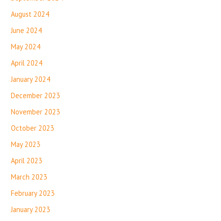
August 2024
June 2024
May 2024
April 2024
January 2024
December 2023
November 2023
October 2023
May 2023
April 2023
March 2023
February 2023
January 2023