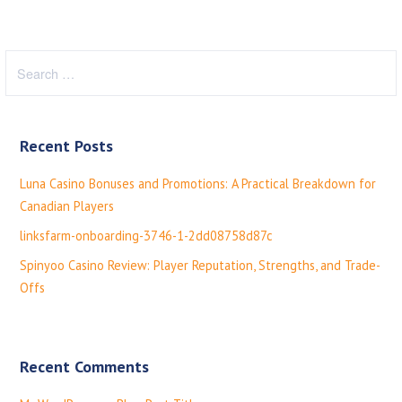
S
e
a
r
Recent Posts
c
h
Luna Casino Bonuses and Promotions: A Practical Breakdown for
f
Canadian Players
o
linksfarm-onboarding-3746-1-2dd08758d87c
r
:
Spinyoo Casino Review: Player Reputation, Strengths, and Trade-
Offs
Recent Comments